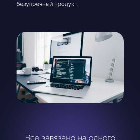
Начните свой путь к увеличению
безупречный продукт.
прибыли с TEWRIS
Вместе проведем аудит
систем и бизнес-процессов
Выберем точки автоматизации
Оценим стоимость и возврат
инвестиций (ROI), подготовим КП
Подпишем соглашение
о неразглашении (NDA) и договор
Запустим проект и получим
результат за 4 недели
Все завязано на одного