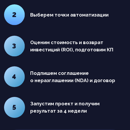
Tewris 2016-2026
Основной вид деятельности (ОКВЭД):
Разработка компьютерного программного
обеспечения (62.01)
Доп. виды: 62.02.9 / 62.09 / 63.11 / 63.11.1
Коды видов деятельности: 1.01 / 1.04 / 1.05 /
1.06 / 3.01 / 4.01 / 8.01
603155, г.Нижний Новгород,
ул. Максима Горького, 260, офис 33