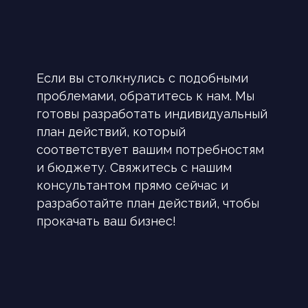
Согласен на получение рекламно-
информационных сообщений и материалов на
указанные контактные данные (телефон, эл.
почта) от ООО "Тьюрис"
Если вы столкнулись с подобными
проблемами, обратитесь к нам. Мы
Получить решение
готовы разработать индивидуальный
план действий, который
соответствует вашим потребностям
и бюджету. Свяжитесь с нашим
консультантом прямо сейчас и
разработайте план действий, чтобы
прокачать ваш бизнес!
Ваш долгосрочный ИТ-партнер