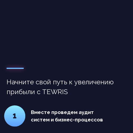
contact@tewris.com
О компании
Услуги
Кейсы
Согласие на обработку персональных данных
Политика конфиденциальности
пн-пт с 9:00 до 18:00 по Москве
Аккредитованная ИТ-компания
Общество с ограниченной ответственностью
"Тьюрис"
ОГРН 1175275021624
ИНН 5257171021
КПП 526001001