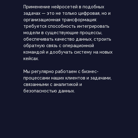
Запустим проект и получим
Применение нейросетей в подобных
результат за 4 недели
задачах — это не только цифровая, но и
организационная трансформация:
требуется способность интегрировать
модели в существующие процессы,
Заполните форму и получите решение
обеспечивать качество данных, строить
от нашей команды
обратную связь с операционной
командой и дообучать систему на новых
кейсах.
Мы регулярно работаем с бизнес-
процессами наших клиентов и задачами,
связанными с аналитикой и
безопасностью данных.