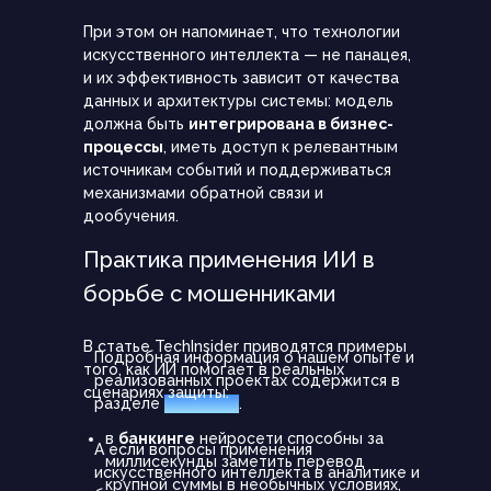
При этом он напоминает, что технологии
искусственного интеллекта — не панацея,
и их эффективность зависит от качества
данных и архитектуры системы: модель
должна быть
интегрирована в бизнес-
процессы
, иметь доступ к релевантным
источникам событий и поддерживаться
механизмами обратной связи и
дообучения.
Практика применения ИИ в
борьбе с мошенниками
В статье TechInsider приводятся примеры
Подробная информация о нашем опыте и
того, как ИИ помогает в реальных
реализованных проектах содержится в
сценариях защиты:
разделе
«Кейсы»
.
в
банкинге
нейросети способны за
А если вопросы применения
миллисекунды заметить перевод
искусственного интеллекта в аналитике и
крупной суммы в необычных условиях,