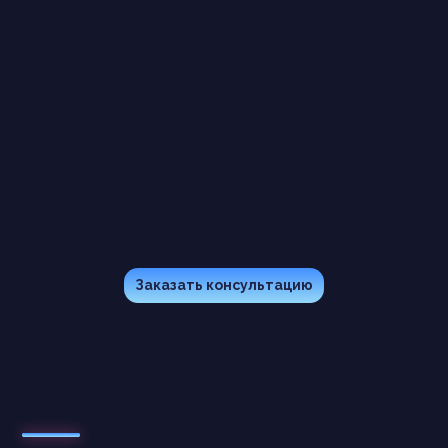
Оставляя свои персональные данные на нашем
сайте, вы подтверждаете, что ознакомлены с
Политикой конфиденциальности
и даете свое
Согласие на обработку персональных данных
Согласен на получение рекламно-
информационных сообщений и материалов на
указанные контактные данные (телефон, эл.
почта) от ООО "Тьюрис"
Получить решение
Заказать консультацию
Ваш долгосрочный ИТ-партнер