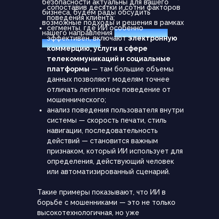
безопасности актуальны для вашего
сопоставив десятки и сотни факторов
бизнеса, будем рады обсудить
поведения клиента;
возможные подходы и решения в рамках
сегменты, где ИИ особенно
нашего направления
«Разработка и
эффективен, включают
электронную
внедрение ИИ»
.
коммерцию, услуги в сфере
телекоммуникаций и социальные
платформы
— там большие объемы
данных позволяют моделям точнее
отличать легитимное поведение от
мошеннического;
анализ поведения пользователя внутри
системы — скорость печати, стиль
навигации, последовательность
действий — становится важным
признаком, который ИИ использует для
определения, действующий человек
или автоматизированный сценарий.
Такие примеры показывают, что ИИ в
борьбе с мошенниками — это не только
высокотехнологичная, но уже