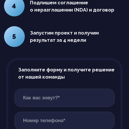
ОГРН 1175275021624
ИНН 5257171021
КПП 526001001
Tewris 2016-2026
Основной вид деятельности (ОКВЭД):
Разработка компьютерного программного
обеспечения (62.01)
Доп. виды: 62.02.9 / 62.09 / 63.11 / 63.11.1
Коды видов деятельности: 1.01 / 1.04 / 1.05 /
1.06 / 3.01 / 4.01 / 8.01
603155, г.Нижний Новгород,
ул. Максима Горького, 260, офис 33