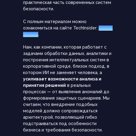
практическая часть современных систем
безопасности.
С полным материалом можно
Начните свой путь к увеличению
ознакомиться на сайте TechInsider:
читать
прибыли с TEWRIS
статью
.
Нам, как компании, которая работает с
Вместе проведем аудит
задачами обработки данных, аналитики и
систем и бизнес-процессов
построения интеллектуальных систем в
корпоративной среде, близок подход, в
котором ИИ не заменяет человека, а
Выберем точки автоматизации
усиливает возможности анализа и
принятия решений
в реальных
процессах — от выявления аномалий до
Оценим стоимость и возврат
формирования защитных сценариев. Мы
инвестиций (ROI), подготовим КП
считаем, что внедрение подобных
моделей должно сопровождаться
архитектурой, позволяющей гибко
Подпишем соглашение
подстраиваться под особенности
о неразглашении (NDA) и договор
бизнеса и требования безопасности.