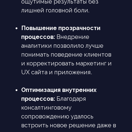
ощутимые результаты без
Заполните форму и получите решение
от нашей команды
лишней головной боли.
Повышение прозрачности
процессов:
Внедрение
Повышение прозрачности
аналитики позволило лучше
процессов:
понимать поведение клиентов
и корректировать маркетинг и
UX сайта и приложения.
Оптимизация внутренних
процессов:
Благодаря
консалтинговому
Оптимизация внутренних
Оставляя свои персональные данные на нашем
сайте, вы подтверждаете, что ознакомлены с
сопровождению удалось
процессов:
Политикой конфиденциальности
и даете свое
встроить новое решение даже в
Согласие на обработку персональных данных