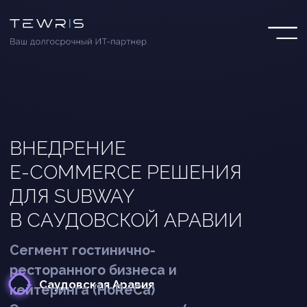
ВНЕДРЕНИЕ
E-COMMERCE РЕШЕНИЯ
ДЛЯ SUBWAY
В САУДОВСКОЙ АРАВИИ
Сегмент гостинично-
ресторанного бизнеса и
Саудовская Аравия
кейтеринга (HoReCa)
Электронная коммерция (e-
commerce)