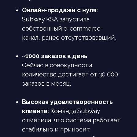
прибыли с TEWRIS
Онлайн-продажи с нуля:
Онлайн-продажи с нуля:
Subway KSA запустила
Вместе проведем аудит
систем и бизнес-процессов
собственный e-commerce-
канал, ранее отсутствовавший.
Выберем точки автоматизации
~1000 заказов в день: п п п
Сейчас в совокупности
~1000 заказов в день:
Оценим стоимость и возврат
инвестиций (ROI), подготовим КП
количество достигает от 30 000
заказов в месяц.
Подпишем соглашение
о неразглашении (NDA) и договор
Высокая удовлетворенность
клиента:
Команда Subway
Высокая удовлетворенность
Запустим проект и получим
результат за 4 недели
отметила, что система работает
клиента:
стабильно и приносит