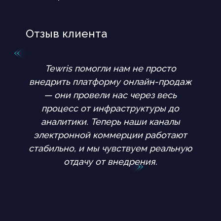
contact@tewris.com
месяц и довольный клиент.
О компании
Услуги
Кейсы
Отзыв клиента
Согласие на обработку персональных данных
Tewris помогли нам не просто
Политика конфиденциальности
внедрить платформу онлайн-продаж
— они провели нас через весь
процесс от инфраструктуры до
аналитики. Теперь наши каналы
электронной коммерции работают
пн-пт с 9:00 до 18:00 по Москве
стабильно, и мы чувствуем реальную
Аккредитованная ИТ-компания
отдачу от внедрения.
Общество с ограниченной ответственностью
"Тьюрис"
ОГРН 1175275021624
ИНН 5257171021
КПП 526001001
Tewris 2016-2026