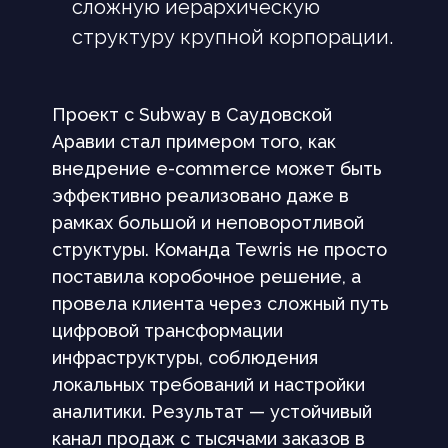
сложную иерархическую
Согласен на получение рекламно-
структуру крупной корпорации.
информационных сообщений и материалов на
указанные контактные данные (телефон, эл.
почта) от ООО "Тьюрис"
Проект с Subway в Саудовской
Получить решение
Аравии стал примером того, как
внедрение e-commerce может быть
эффективно реализовано даже в
рамках большой и неповоротливой
структуры. Команда Tewris не просто
поставила коробочное решение, а
провела клиента через сложный путь
цифровой трансформации
Ваш долгосрочный ИТ-партнер
инфраструктуры, соблюдения
локальных требований и настройки
аналитики. Результат — устойчивый
канал продаж с тысячами заказов в